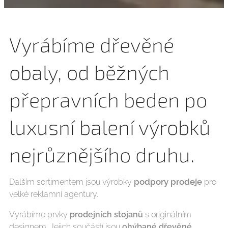
Vyrábíme dřevěné
obaly, od běžných
přepravních beden po
luxusní balení výrobků
nejrůznějšího druhu.
podpory prodeje
Dalším sortimentem jsou výrobky
pro
velké reklamní agentury.
Vyrábíme prvky
prodejních stojanů
s originálním
designem. Jejich součástí jsou
ohýbané dřevěné